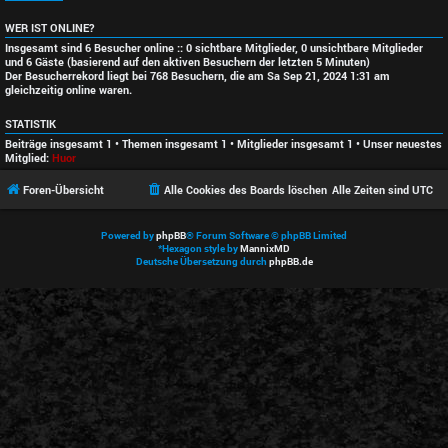
WER IST ONLINE?
Insgesamt sind
6
Besucher online :: 0 sichtbare Mitglieder, 0 unsichtbare Mitglieder
und 6 Gäste (basierend auf den aktiven Besuchern der letzten 5 Minuten)
Der Besucherrekord liegt bei
768
Besuchern, die am Sa Sep 21, 2024 1:31 am
gleichzeitig online waren.
STATISTIK
Beiträge insgesamt
1
• Themen insgesamt
1
• Mitglieder insgesamt
1
• Unser neuestes
Mitglied:
Huor
Foren-Übersicht
Alle Cookies des Boards löschen
Alle Zeiten sind
UTC
Powered by
phpBB
® Forum Software © phpBB Limited
*
Hexagon style by
MannixMD
Deutsche Übersetzung durch
phpBB.de