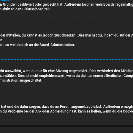
n Gründen deaktiviert oder gelöscht hat. Außerdem löschen viele Boards regelmäßig B
 aktiv an den Diskussionen teil!
ieder mitteilen, du kannst es jedoch zurücksetzen. Dies machst du, indem du auf der
en.
zen, so wende dich an die Board-Administration.
t auswählst, wirst du nur für eine Sitzung angemeldet. Dies verhindert den Missb
swählen. Dies ist nicht empfehlenswert, wenn du dich an einem öffentlichen Comput
ministration ausgeschaltet.
lt hat und die dafür sorgen, dass du im Forum angemeldet bleibst. Außerdem ermögli
nn du Probleme bei der An- oder Abmeldung hast, kann es helfen, wenn du die Cooki