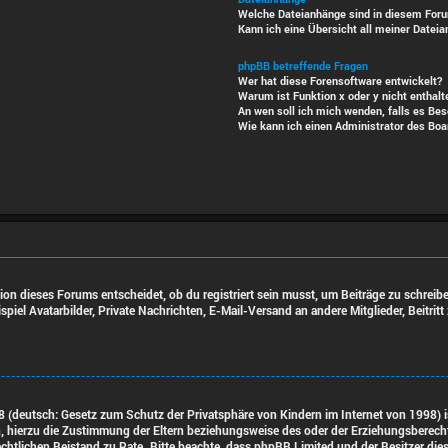
Welche Dateianhänge sind in diesem Foru
Kann ich eine Übersicht all meiner Dateia
phpBB betreffende Fragen
Wer hat diese Forensoftware entwickelt?
Warum ist Funktion x oder y nicht enthalt
An wen soll ich mich wenden, falls es Be
Wie kann ich einen Administrator des Boa
n dieses Forums entscheidet, ob du registriert sein musst, um Beiträge zu schreiben. 
piel Avatarbilder, Private Nachrichten, E-Mail-Versand an andere Mitglieder, Beitri
 (deutsch: Gesetz zum Schutz der Privatsphäre von Kindern im Internet von 1998) is
 hierzu die Zustimmung der Eltern beziehungsweise des oder der Erziehungsberechtig
en rechtlichen Beistand zu Rate. Bitte beachte, dass phpBB Limited und der Besitzer d