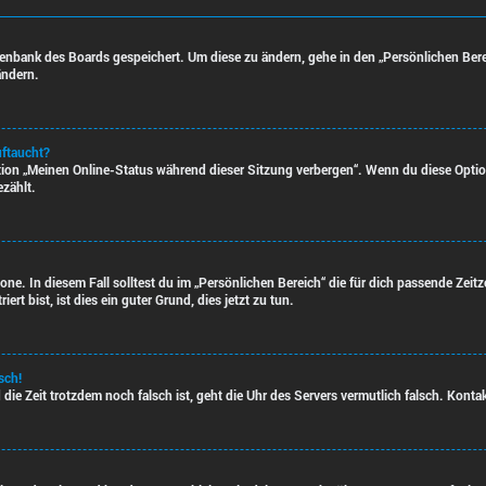
atenbank des Boards gespeichert. Um diese zu ändern, gehe in den „Persönlichen Bere
ändern.
uftaucht?
ption „Meinen Online-Status während dieser Sitzung verbergen“. Wenn du diese Opti
ezählt.
one. In diesem Fall solltest du im „Persönlichen Bereich“ die für dich passende Zeitzo
rt bist, ist dies ein guter Grund, dies jetzt zu tun.
sch!
nd die Zeit trotzdem noch falsch ist, geht die Uhr des Servers vermutlich falsch. Kon