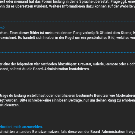
liert oder niemand hat das Forum bislang in deine Sprache übersetzt. Frage ggf. ein
n, wenn du es übersetzen würdest. Weitere Informationen dazu können auf der Website
en?
en. Eines dieser Bilder ist meist mit deinem Rang verknüpft: Oft sind dies Sterne, 
ezeichnet. Es handelt sich hierbei in der Regel um ein persönliches Bild, welches vo
ber eine der folgenden vier Methoden hinzufügen: Gravatar, Galerie, Remote oder Ho
st, solltest du die Board-Administration kontaktieren.
träge du bislang erstellt hast oder identifizieren bestimmte Benutzer wie Moderato
legt wurden. Bitte schreibe keine sinnlosen Beiträge, nur um deinen Rang zu erhöhe
urücksetzen.
gefordert, mich anzumelden.
Nachrichten an andere Benutzer nutzen, falls diese von der Board-Administration fr