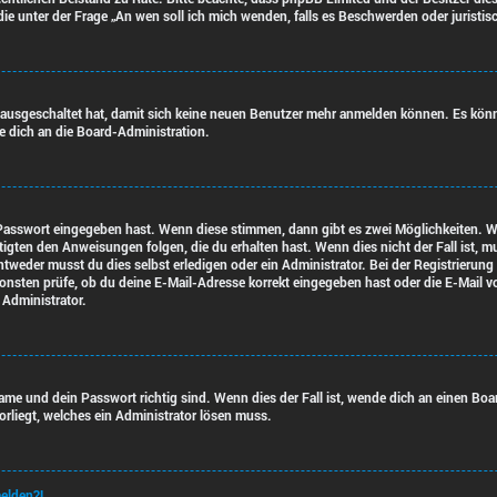
, die unter der Frage „An wen soll ich mich wenden, falls es Beschwerden oder juris
t ausgeschaltet hat, damit sich keine neuen Benutzer mehr anmelden können. Es kön
de dich an die Board-Administration.
 Passwort eingegeben hast. Wenn diese stimmen, dann gibt es zwei Möglichkeiten.
tigten den Anweisungen folgen, die du erhalten hast. Wenn dies nicht der Fall ist, m
weder musst du dies selbst erledigen oder ein Administrator. Bei der Registrierung w
onsten prüfe, ob du deine E-Mail-Adresse korrekt eingegeben hast oder die E-Mail vo
 Administrator.
ame und dein Passwort richtig sind. Wenn dies der Fall ist, wende dich an einen Bo
orliegt, welches ein Administrator lösen muss.
melden?!