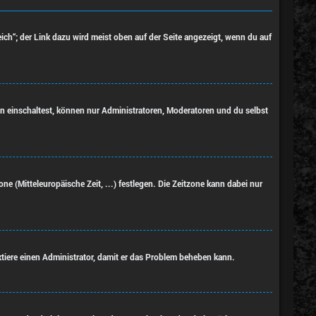
ich“; der Link dazu wird meist oben auf der Seite angezeigt, wenn du auf
on einschaltest, können nur Administratoren, Moderatoren und du selbst
ne (Mitteleuropäische Zeit, ...) festlegen. Die Zeitzone kann dabei nur
taktiere einen Administrator, damit er das Problem beheben kann.