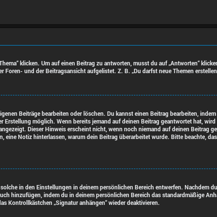
ma“ klicken. Um auf einen Beitrag zu antworten, musst du auf „Antworten“ klicken. E
 Foren- und der Beitragsansicht aufgelistet. Z. B. „Du darfst neue Themen erstellen
eigenen Beiträge bearbeiten oder löschen. Du kannst einen Beitrag bearbeiten, inde
iner Erstellung möglich. Wenn bereits jemand auf deinen Beitrag geantwortet hat, wir
 angezeigt. Dieser Hinweis erscheint nicht, wenn noch niemand auf deinen Beitrag g
lten, eine Notiz hinterlassen, warum dein Beitrag überarbeitet wurde. Bitte beachte, 
olche in den Einstellungen in deinem persönlichen Bereich entwerfen. Nachdem du di
auch hinzufügen, indem du in deinem persönlichen Bereich das standardmäßige Anhä
as Kontrollkästchen „Signatur anhängen“ wieder deaktivieren.