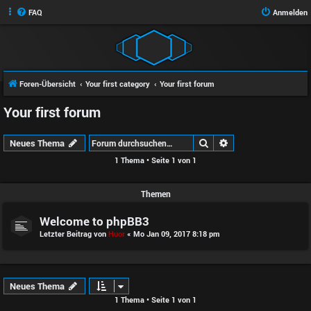
FAQ
Anmelden
Foren-Übersicht
Your first category
Your first forum
Your first forum
Suche
Erweiterte Suche
Neues Thema
1 Thema • Seite
1
von
1
Themen
Welcome to phpBB3
Letzter Beitrag von
Huor
«
Mo Jan 09, 2017 8:18 pm
Neues Thema
1 Thema • Seite
1
von
1