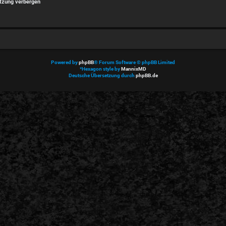
tzung verbergen
Powered by
phpBB
® Forum Software © phpBB Limited
*
Hexagon style by
MannixMD
Deutsche Übersetzung durch
phpBB.de