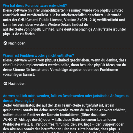
Wer hat diese Forensoftware entwickelt?
Diese Software (in ihrer unmodifizierten Fassung) wurde von
phpBB Limited
entwickelt und veröffentlicht. Sie ist urheberrechtlich geschützt. Sie wurde
unter der GNU General Public License, Version 2 (GPL-2.0) veröffentlicht und
kann frei vertrieben werden. Weitere Details findest du
auf der Seite von phpBB Limited
. Eine deutschsprachige Anlaufstelle ist unter
phpBB.de
zu finden.
Nach oben
Warum ist Funktion x oder y nicht enthalten?
Diese Software wurde von phpBB Limited geschrieben. Wenn du denkst, dass
eine Funktion implementiert werden sollte, dann besuche
phpBB Ideas
, wo du
deine Stimme für bestehende Vorschläge abgeben oder neue Funktionen
vorschlagen kannst.
Nach oben
An wen soll ich mich wenden, falls es Beschwerden oder juristische Anfragen zu
diesem Forum gibt?
Jeder Administrator, der auf der „Das Team“-Seite aufgeführt ist, ist ein
geeigneter Kontakt für deine Beschwerde. Wenn du so keine Antwort erhältst,
solltest du den Besitzer der Domain kontaktieren (führe dazu eine
„WHOIS“-Abfrage
durch) oder — falls diese Seite bei einem kostenlosen
Webhoster wie z. B. Yahoo!, free.fr, funpic.de usw. liegt — den Support oder
den Abuse-Kontakt des betreffenden Dienstes. Bitte beachte, dass phpBB