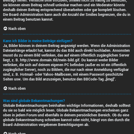
Beitrags sehen. Versuche bitte trotzdem, Smilies nicht zu häufig zu benutzen,
sie können einen Beitrag schnell unlesbar machen und ein Moderator könnte
deshalb deinen Beitrag entsprechend überarbeiten oder gar komplett löschen.
Die Board-Administration kann auch die Anzahl der Smilies begrenzen, die du in
einem Beitrag benutzen kannst.
Nach oben
Kann ich Bilder in meine Beiträge einfügen?
Ja, Bilder können in deinem Beitrag angezeigt werden. Wenn die Administration
Dateianhänge erlaubt hat, kannst du das Bild auch direkt hochladen. Ansonsten
musst du zu einem Bild verlinken, das auf einem öffentlich zugänglichen Server
liegt, z. B. http://www.domain.tld/mein-bild.gif. Du kannst weder Bilder
verlinken, die sich auf deinem eigenen PC befinden (außer es ist ein öffentlich
zugänglicher Server), noch zu Bildern, die nur nach einer Anmeldung verfügbar
sind, z. B. Hotmail- oder Yahoo-Mailboxen, mit einem Passwort geschützte
Seiten usw. Um das Bild anzuzeigen, benutze den BBCode-Tag „[img]“.
Nach oben
Was sind globale Bekanntmachungen?
Globale Bekanntmachungen beinhalten wichtige Informationen, deshalb solltest
du sie so bald wie möglich lesen. Globale Bekanntmachungen erscheinen ganz
oben in jedem Forum und ebenfalls in deinem persönlichen Bereich. Ob du eine
globale Bekanntmachung schreiben kannst oder nicht, hängt von den durch die
Board-Administration vergebenen Berechtigungen ab.
Nach oben