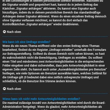
in den Einstellungen in deinem persönlichen Bereich entwerfen. Nachdem du
die Signatur erstellt und gespeichert hast, kannst du in jedem Beitrag das
Kästchen „Signatur anhängen“ aktivieren. Du kannst eine Signatur auch
hinzufügen, indem du in deinem persönlichen Bereich das standardmäßige
Anhängen deiner Signatur aktivierst. Wenn du einen einzelnen Beitrag dennoch
ohne Signatur verfassen möchtest, so kannst du dort einfach das
Kontrollkästchen „Signatur anhängen“ wieder deaktivieren.
Nach oben
Wie kann ich eine Umfrage erstellen?
Wenn du ein neues Thema eröffnest oder den ersten Beitrag eines Themas
bearbeitest, findest du ein Register „Umfrage erstellen“ unterhalb des Formulars
zur Beitragserstellung. Solltest du diesen Bereich nicht sehen können, so hast
du wahrscheinlich nicht die Berechtigung, Umfragen zu erstellen. Du solltest
einen Titel und mindestens zwei Antwortmöglichkeiten in die entsprechenden
Felder eingeben und dabei sicherstellen, dass jede Antwortmöglichkeit in einer
eigenen Zeile steht. Du kannst auch unter „Auswahlmöglichkeiten pro Benutzer“
festlegen, wie viele Optionen ein Benutzer auswählen kann, welches Zeitlimit für
die Umfrage gilt (0 bedeutet dabei eine zeitlich unbegrenzte Umfrage) und
schließlich, ob die Benutzer ihre Stimme ändern können.
Nach oben
Wieso kann ich nicht mehr Antwortmöglichkeiten erstellen?
Die maximal zulässige Anzahl von Antwortmöglichkeiten wird durch die Board-
Administration festgelegt. Wenn du glaubst, mehr Antwortmöglichkeiten als