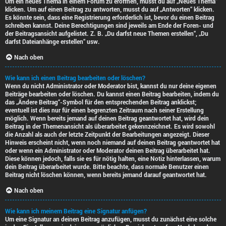
Um ein neues Thema in einem Forum zu eröffnen, musst du auf „Neues Thema“
klicken. Um auf einen Beitrag zu antworten, musst du auf „Antworten“ klicken.
Es könnte sein, dass eine Registrierung erforderlich ist, bevor du einen Beitrag
schreiben kannst. Deine Berechtigungen sind jeweils am Ende der Foren- und
der Beitragsansicht aufgelistet. Z. B. „Du darfst neue Themen erstellen“, „Du
darfst Dateianhänge erstellen“ usw.
Nach oben
Wie kann ich einen Beitrag bearbeiten oder löschen?
Wenn du nicht Administrator oder Moderator bist, kannst du nur deine eigenen
Beiträge bearbeiten oder löschen. Du kannst einen Beitrag bearbeiten, indem du
das „Ändere Beitrag“-Symbol für den entsprechenden Beitrag anklickst;
eventuell ist dies nur für einen begrenzten Zeitraum nach seiner Erstellung
möglich. Wenn bereits jemand auf deinen Beitrag geantwortet hat, wird dein
Beitrag in der Themenansicht als überarbeitet gekennzeichnet. Es wird sowohl
die Anzahl als auch der letzte Zeitpunkt der Bearbeitungen angezeigt. Dieser
Hinweis erscheint nicht, wenn noch niemand auf deinen Beitrag geantwortet hat
oder wenn ein Administrator oder Moderator deinen Beitrag überarbeitet hat.
Diese können jedoch, falls sie es für nötig halten, eine Notiz hinterlassen, warum
dein Beitrag überarbeitet wurde. Bitte beachte, dass normale Benutzer einen
Beitrag nicht löschen können, wenn bereits jemand darauf geantwortet hat.
Nach oben
Wie kann ich meinem Beitrag eine Signatur anfügen?
Um eine Signatur an deinen Beitrag anzufügen, musst du zunächst eine solche